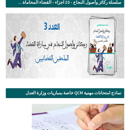
سلسلة ركائز وأصول النجاح - 10 اجزاء - القضاء المحاماة ...
نماذج امتحانات مهنية QCM خاصة بمباريات وزارة العدل