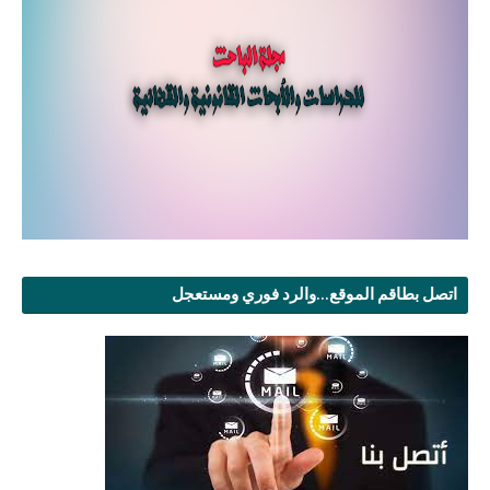
اتصل بطاقم الموقع...والرد فوري ومستعجل