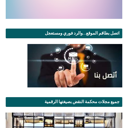
اتصل بطاقم الموقع...والرد فوري ومستعجل
جميع مجلات محكمة النقض بصيغتها الرقمية