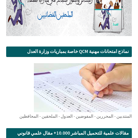
نماذج امتحانات مهنية QCM خاصة بمباريات وزارة العدل
المنتدبين - المحررين - المفوضين - العدول - الملحقين - المحافظين
مقالات علمية للتحميل المباشر 10.000+ مقال علمي قانوني