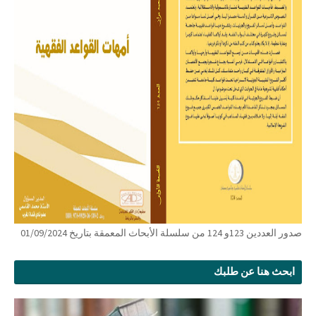
صدور العددين 123و 124 من سلسلة الأبحاث المعمقة بتاريخ 01/09/2024
ابحث هنا عن طلبك