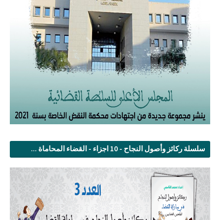
سلسلة ركائز وأصول النجاح - 10 اجزاء - القضاء المحاماة ...