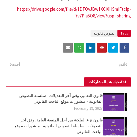
https://drive.google.com/file/d/1DFQvJBw1XCiXHSmIFtcIp-
_7v7PIa5O8/view?usp=sharing
Tags
نصوص قانونية
أقدم
أحدث
قد تُعجبك هذه المشاركات
قانون التعمير، وفق آخر التعديلات - سلسلة النصوص
القانونية - منشورات موقع الباحث القانوني
February 19, 2023
قانون نزع الملكية من أجل المنفعة العامة، وفق آخر
التعديلات - سلسلة النصوص القانونية - منشورات موقع
الباحث القانوني