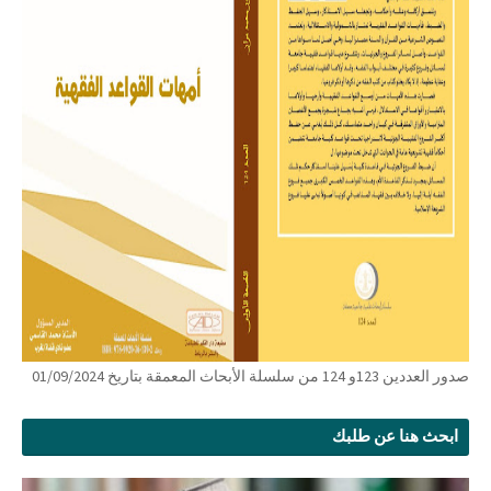
صدور العددين 123و 124 من سلسلة الأبحاث المعمقة بتاريخ 01/09/2024
ابحث هنا عن طلبك