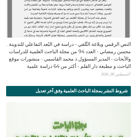
النص الرقمي وبلاغة التَّلقي - دراسة في البُعد التفاعلي للتدوينة .
محسن رمضاني - العدد 94 من مجلة الباحث العلمية للدراسات
والأبحاث - المدير المسؤول ذ محمد القاسمي - منشورات موقع
الباحث و مطبعة دار القلم - أكثر من 64 دراسة علمية
أغسطس 08, 2026
شروط النشر بمجلة الباحث العلمية وفق آخر تعديل