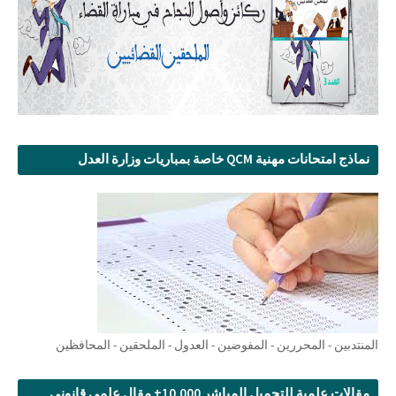
نماذج امتحانات مهنية QCM خاصة بمباريات وزارة العدل
المنتدبين - المحررين - المفوضين - العدول - الملحقين - المحافظين
مقالات علمية للتحميل المباشر 10.000+ مقال علمي قانوني