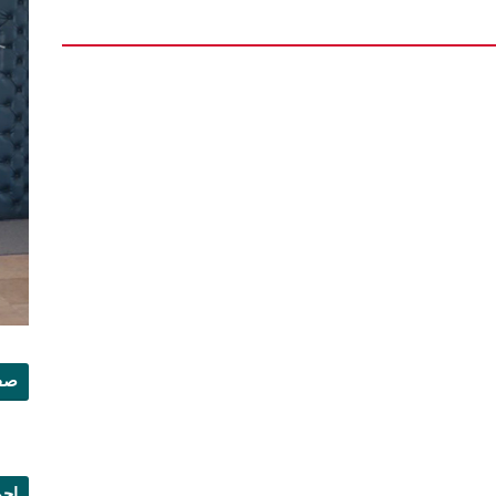
صفح
إجم