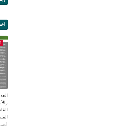
آخر
علم
أ
القا
القلم ب
أغسطس 1