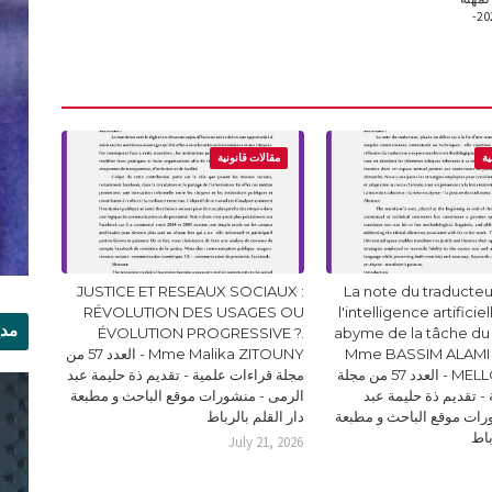
التوثيق-الباحث ياسين أدليمي-العدد 25 من مجلة الباحث دجنبر 2020-
ية
مقالات قانونية
JUSTICE ET RESEAUX SOCIAUX :
La note du traducteur
RÉVOLUTION DES USAGES OU
l'intelligence artificie
مدي
ÉVOLUTION PROGRESSIVE ?.
abyme de la tâche du
Mme BASSIM ALAMI 
Mme Malika ZITOUNY - العدد 57 من
الر
MELLOUKI Ismail - العدد 57 من مجلة
مجلة قراءات علمية - تقديم ذة حليمة عبد
- تقديم ذة حليمة عبد
الرمى - منشورات موقع الباحث و مطبعة
رات موقع الباحث و مطبعة
دار القلم بالرباط
باط
July 21, 2026