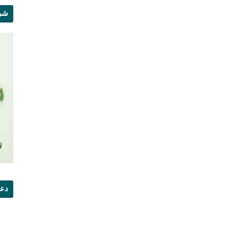
شرو
دعو