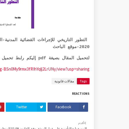
2020-موقع الباحث
لتحميل المقال بصيغة pdf إليكم رابط تحميل عدد المجلة أذناه:
M0Rg-BSn0My9rmx3fRIhYqlj2LrUNy/view?usp=sharing
Tags
مقالات قانونية
REACTIONS
Twitter
Facebook
أقدم
المسؤولية التأديبية على عمل الموثق وف