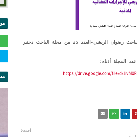
موا
الس
التطور التاريخي للإجراءات القضائية المدنية-الباحث رضوان الريشي-العدد 25 من مجلة الباحث دجنبر
https://drive.google.com/file/d/1iv
مدي
ال
أحدث
ق القانون 32.09 المنظم لمهنة