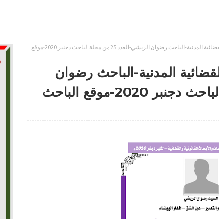
التطور التاريخي للإجراءات القضائية المدنية-الباحث رضوان الريشي-العدد 25 من مجلة الباحث دجنبر 2020-موقع
لقضائية المدنية-الباحث رضوان