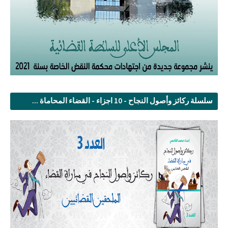
سلسلة ركائز وأصول النجاح - 10 اجزاء - القضاء المحاماة ...