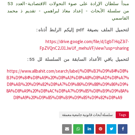
مبدأ سلطان الإرادة على صوء التحولات الاقتصادية-العدد 53
من سلسلة الأبحاث - إعداد معاذ لبراهمي - تقديم ذ محمد
القاسمي
لتحميل الملف بصيغة pdf إليكم الرابط أذناه:
https://drive.google.com/file/d/1gbTHqZ3i7-
FpZVQnC2J31JwUf_mehuVF/view?usp=sharing
لتحميل باقي الأعداد السابقة من السلسلة لل 55:
https://www.allbahit.com/search/label/%D8%B3%D9%84%D8%
B3%D9%84%D8%A9%20%D8%A3%D8%A8%D8%AD%D8%A7%
D8%AB%20%D9%82%D8%A7%D9%86%D9%88%D9%86%D9%
8A%D8%A9%20%D8%AC%D8%A7%D9%85%D8%B9%D9%8A%
D8%A9%20%D9%85%D8%B9%D9%85%D9%82%D8%A9
Tags
سلسلة أبحاث قانونية جامعية معمقة