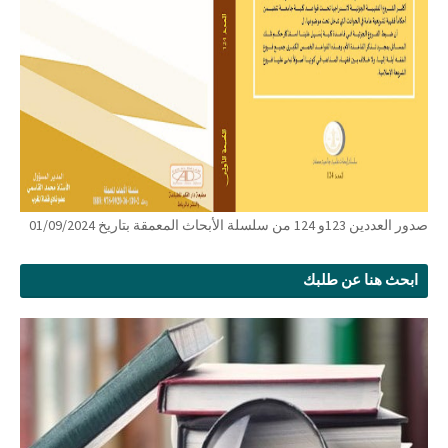
صدور العددين 123و 124 من سلسلة الأبحاث المعمقة بتاريخ 01/09/2024
ابحث هنا عن طلبك