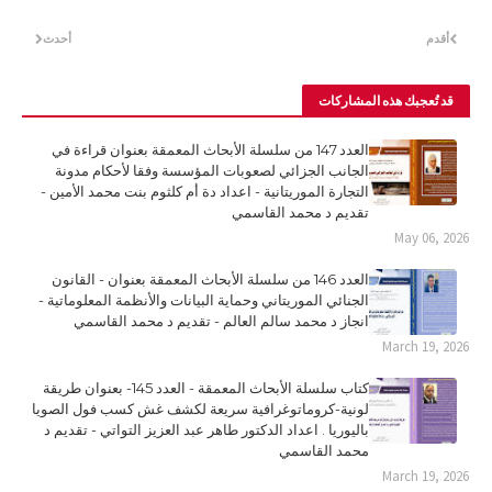
أقدم
أحدث
قد تُعجبك هذه المشاركات
العدد 147 من سلسلة الأبحاث المعمقة بعنوان قراءة في
الجانب الجزائي لصعوبات المؤسسة وفقا لأحكام مدونة
التجارة الموريتانية - اعداد دة أم كلثوم بنت محمد الأمين -
تقديم د محمد القاسمي
May 06, 2026
العدد 146 من سلسلة الأبحاث المعمقة بعنوان - القانون
الجنائي الموريتاني وحماية البيانات والأنظمة المعلوماتية -
انجاز د محمد سالم العالم - تقديم د محمد القاسمي
March 19, 2026
كتاب سلسلة الأبحاث المعمقة - العدد 145- بعنوان طريقة
لونية-كروماتوغرافية سريعة لكشف غش كسب فول الصويا
باليوريا . اعداد الدكتور طاهر عبد العزيز التواتي - تقديم د
محمد القاسمي
March 19, 2026