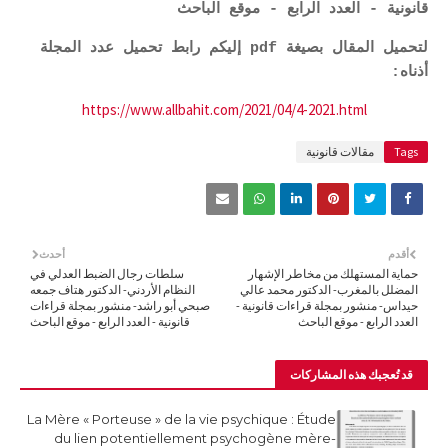
قانونية - العدد الرابع - موقع الباحث
لتحميل المقال بصيغة pdf إليكم رابط تحميل عدد المجلة
أذناه:
https://www.allbahit.com/2021/04/4-2021.html
Tags
مقالات قانونية
أقدم
أحدث
حماية المستهلك من مخاطر الإشهار
سلطات رجال الضبط العدلي في
المضلل بالمغرب- الدكتور محمد عالي
النظام الأردني- الدكتور هتاف جمعه
حيداس- منشور بمجلة قراءات قانونية -
صبحي أبو راشد- منشور بمجلة قراءات
العدد الرابع - موقع الباحث
قانونية - العدد الرابع - موقع الباحث
قد تُعجبك هذه المشاركات
La Mère « Porteuse » de la vie psychique : Étude
du lien potentiellement psychogène mère-