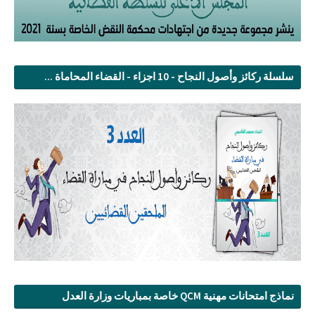
سلسلة ركائز وأصول النجاح - 10 اجزاء - القضاء المحاماة ...
نماذج امتحانات مهنية QCM خاصة بمباريات وزارة العدل