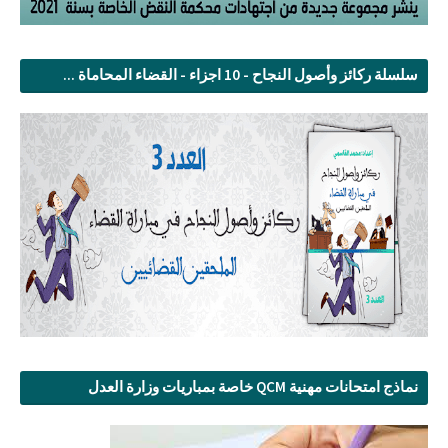
سلسلة ركائز وأصول النجاح - 10 اجزاء - القضاء المحاماة ...
نماذج امتحانات مهنية QCM خاصة بمباريات وزارة العدل