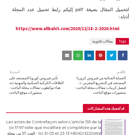
لتحميل المقال بصيغة pdf إليكم رابط تحميل عدد المجلة
أذناه:
https://www.allbahit.com/2020/12/18-2-2020.html
Tags
مقالات قانونية
أقدم
أحدث
الحماية الجنائية من فيروس كرورنا
تأثير فيروس كورونا المستجد على
المستجد في التشريع المغربي-.ذ.
العلاقات الكرائية السكنية والمهنية-ذة.
فيصل كرمات-مقالات مجلة الباحث -
هناء بوكطوب-مقالات مجلة الباحث -
منشورات موقع الباحث
منشورات موقع الباحث
قد تُعجبك هذه المشاركات
Les actes de Contrefaçon selon L’article 155 de la
loi 17-97 telle que modifiée et complétée par la
loi 31-05 et 23-13 MEHDI EDDIANI - العدد 57 من مجلة