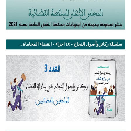
سلسلة ركائز وأصول النجاح - 10 اجزاء - القضاء المحاماة ...