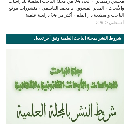
محسن رمضاني - العدد 94 من مجلة الباحث العلمية للدراسات
والأبحاث - المدير المسؤول ذ محمد القاسمي - منشورات موقع
الباحث و مطبعة دار القلم - أكثر من 64 دراسة علمية
أغسطس 08, 2026
شروط النشر بمجلة الباحث العلمية وفق آخر تعديل