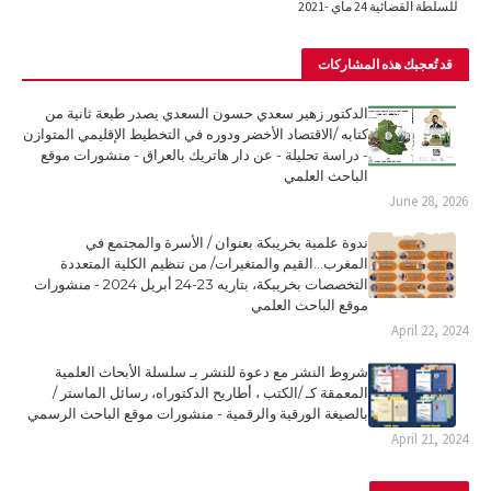
للسلطة القضائية 24 ماي -2021
قد تُعجبك هذه المشاركات
الدكتور زهير سعدي حسون السعدي يصدر طبعة ثانية من
كتابه /الاقتصاد الأخضر ودوره في التخطيط الإقليمي المتوازن
- دراسة تحليلة - عن دار هاتريك بالعراق - منشورات موقع
الباحث العلمي
June 28, 2026
ندوة علمية بخريبكة بعنوان / الأسرة والمجتمع في
المغرب...القيم والمتغيرات/ من تنظيم الكلية المتعددة
التخصصات بخريبكة، بتاريه 23-24 أبريل 2024 - منشورات
موقع الباحث العلمي
April 22, 2024
شروط النشر مع دعوة للنشر بـ سلسلة الأبحاث العلمية
المعمقة كـ /الكتب ، أطاريح الدكتوراه، رسائل الماستر /
بالصيغة الورقية والرقمية - منشورات موقع الباحث الرسمي
April 21, 2024