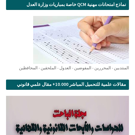
نماذج امتحانات مهنية QCM خاصة بمباريات وزارة العدل
المنتدبين - المحررين - المفوضين - العدول - الملحقين - المحافظين
مقالات علمية للتحميل المباشر 10.000+ مقال علمي قانوني