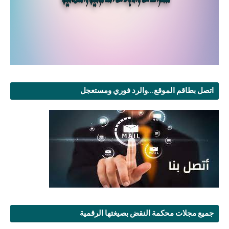
اتصل بطاقم الموقع...والرد فوري ومستعجل
جميع مجلات محكمة النقض بصيغتها الرقمية