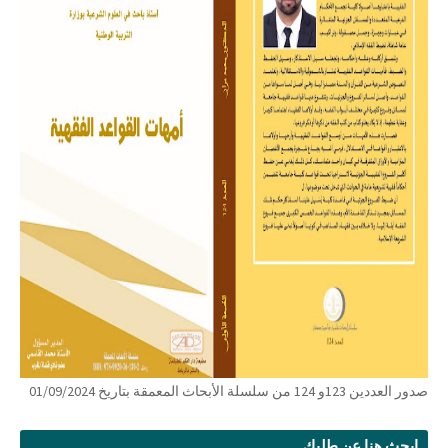
صدور العددين 123و 124 من سلسلة الأبحاث المعمقة بتاريخ 01/09/2024
ابحث هنا عن طلبك