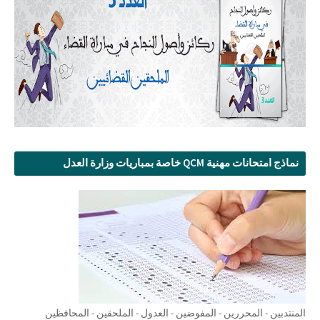
نماذج امتحانات مهنية QCM خاصة بمباريات وزارة العدل
المنتدبين - المحررين - المفوضين - العدول - الملحقين - المحافظين