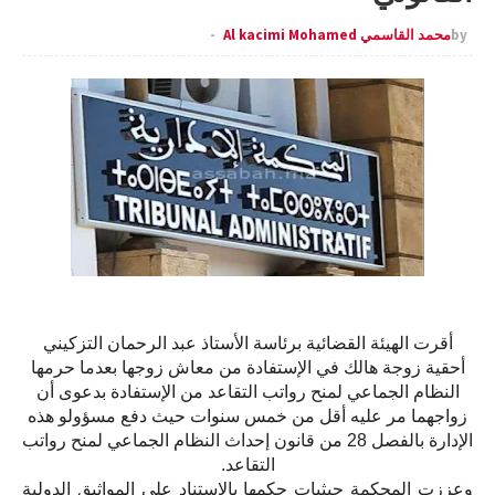
by
محمد القاسمي Al kacimi Mohamed
أقرت الهيئة القضائية برئاسة الأستاذ عبد الرحمان التزكيني
أحقية زوجة هالك في الإستفادة من معاش زوجها بعدما حرمها
النظام الجماعي لمنح رواتب التقاعد من الإستفادة بدعوى أن
زواجهما مر عليه أقل من خمس سنوات حيث دفع مسؤولو هذه
الإدارة بالفصل 28 من قانون إحداث النظام الجماعي لمنح رواتب
التقاعد.
وعززت المحكمة حيثيات حكمها بالإستناد على المواثيق الدولية