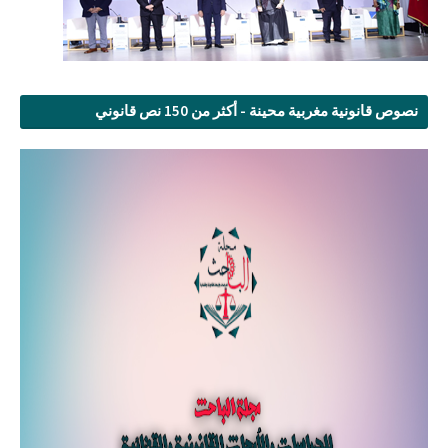
نصوص قانونية مغربية محينة - أكثر من 150 نص قانوني