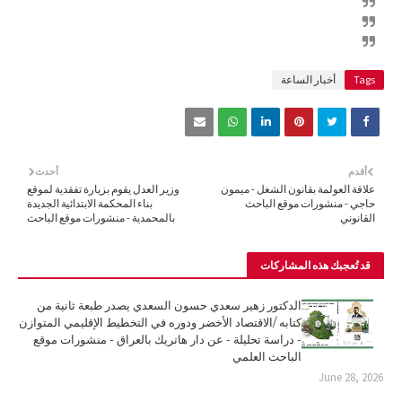
Tags
أخبار الساعة
أقدم
أحدث
علاقة العولمة بقانون الشغل - ميمون
وزير العدل يقوم بزيارة تفقدية لموقع
حاجي - منشورات موقع الباحث
بناء المحكمة الابتدائية الجديدة
القانوني
بالمحمدية - منشورات موقع الباحث
قد تُعجبك هذه المشاركات
الدكتور زهير سعدي حسون السعدي يصدر طبعة ثانية من
كتابه /الاقتصاد الأخضر ودوره في التخطيط الإقليمي المتوازن
- دراسة تحليلة - عن دار هاتريك بالعراق - منشورات موقع
الباحث العلمي
June 28, 2026