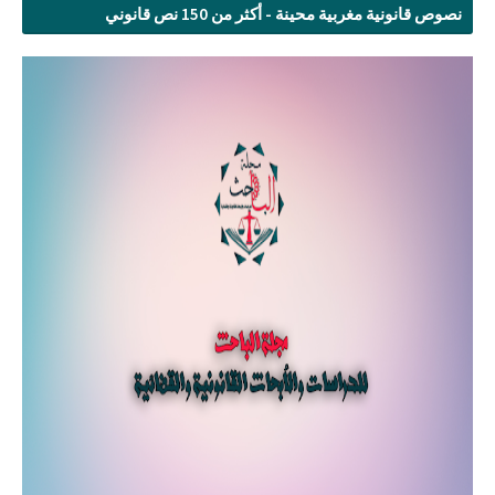
نصوص قانونية مغربية محينة - أكثر من 150 نص قانوني