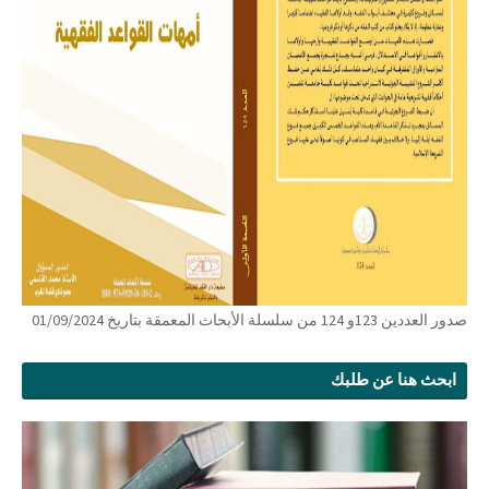
صدور العددين 123و 124 من سلسلة الأبحاث المعمقة بتاريخ 01/09/2024
ابحث هنا عن طلبك