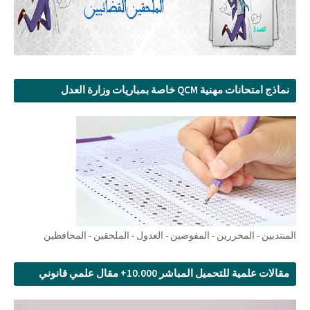
نماذج امتحانات مهنية QCM خاصة بمباريات وزارة العدل
المنتدبين - المحررين - المفوضين - العدول - الملحقين - المحافظين
مقالات علمية للتحميل المباشر 10.000+ مقال علمي قانوني