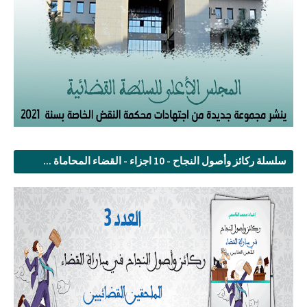
سلسلة ركائز وأصول النجاح - 10 اجزاء - القضاء المحاماة ...