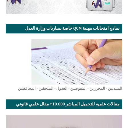
نماذج امتحانات مهنية QCM خاصة بمباريات وزارة العدل
المنتدبين - المحررين - المفوضين - العدول - الملحقين - المحافظين
مقالات علمية للتحميل المباشر 10.000+ مقال علمي قانوني