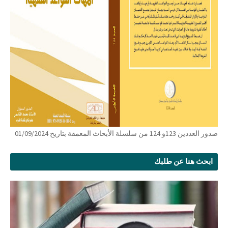
صدور العددين 123و 124 من سلسلة الأبحاث المعمقة بتاريخ 01/09/2024
ابحث هنا عن طلبك