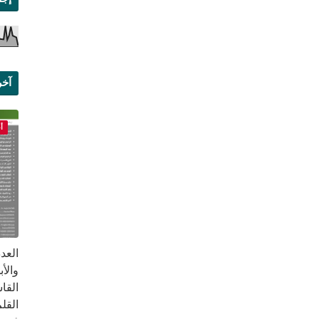
آخر
علم
أ
القا
القلم ب