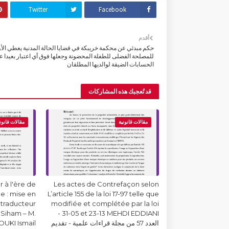
Twitter
Facebook
أقدم
حكم مبدئي عن محكمة خريبكة في قضايا الحالة المدنية يعطي الأو
للمصلحة الفضلى للطفلة المحضونة وجعلها فوق أي اعتبار بعيدا ع
الحسابات الضيقة لوالديها المطلقان
قد تُعجبك هذه المشاركات
مقالات قانونية
مقالات قانون
 à l'ère de
Les actes de Contrefaçon selon
lle : mise en
L’article 155 de la loi 17-97 telle que
 traducteur
modifiée et complétée par la loi
Siham – M.
31-05 et 23-13 MEHDI EDDIANI -
العدد 57 من مجلة قراءات علمية - تقديم