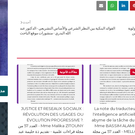
أحدث
لوية
الفوائد البنكية بين النظر الشرعي والأساس التشريعي - الدكتور عبد
ن
الله البدري - منشورات موقع الباحث
ية
مقالات قانونية
مدي
الر
JUSTICE ET RESEAUX SOCIAUX :
La note du traducteur
RÉVOLUTION DES USAGES OU
l'intelligence artificie
ÉVOLUTION PROGRESSIVE ?.
abyme de la tâche du
Mme BASSIM ALAMI 
Mme Malika ZITOUNY - العدد 57 من
MELLOUKI Ismail - العدد 57 من مجلة
مجلة قراءات علمية - تقديم ذة حليمة عبد