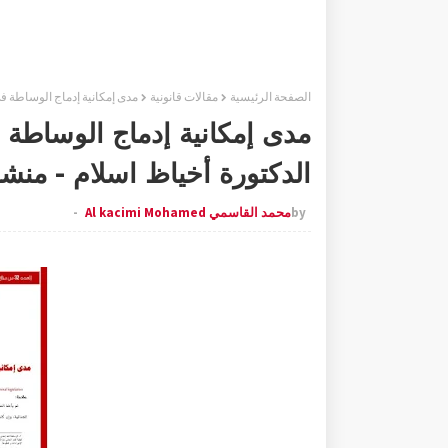
الصفحة الرئيسية
مقالات قانونية
مدى إمكانية إدماج الوساطة في
مدى إمكانية إدماج الوساطة ف
الدكتورة أخياظ اسلام - منش
by
محمد القاسمي Al kacimi Mohamed