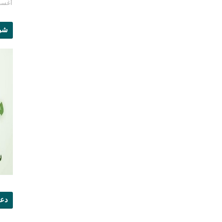
أغسطس 1
شرو
دعو