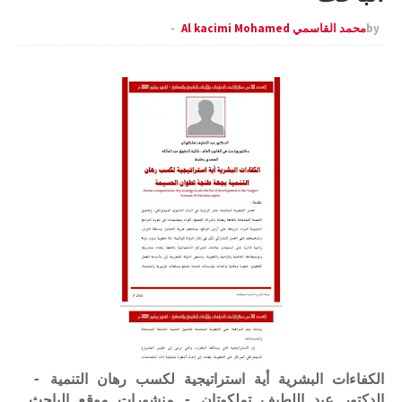
by
محمد القاسمي Al kacimi Mohamed
الكفاءات البشرية أية استراتيجية لكسب رهان التنمية -
الدكتور عبد اللطيف تملكوتان - منشورات موقع الباحث