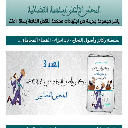
سلسلة ركائز وأصول النجاح - 10 اجزاء - القضاء المحاماة ...