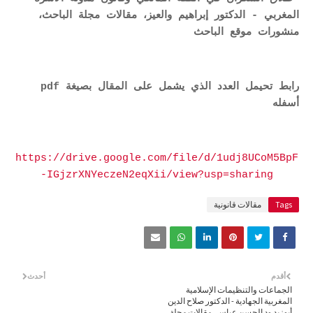
المغربي - الدكتور إبراهيم والعيز، مقالات مجلة الباحث،
منشورات موقع الباحث
رابط تحيمل العدد الذي يشمل على المقال بصيغة pdf
أسفله
https://drive.google.com/file/d/1udj8UCoM5BpF
-IGjzrXNYeczeN2eqXii/view?usp=sharing
Tags
مقالات قانونية
أقدم
أحدث
الجماعات والتنظيمات الإسلامية
المغربية الجهادية - الدكتور صلاح الدين
أبوزيد ود الحسن عباس، مقالات مجلة