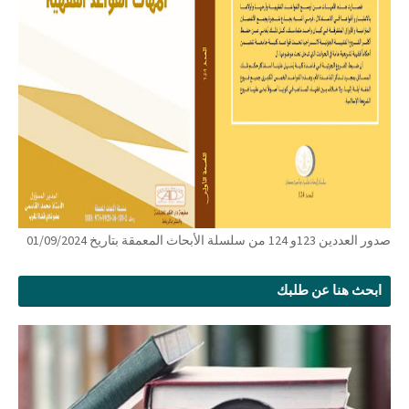
صدور العددين 123و 124 من سلسلة الأبحاث المعمقة بتاريخ 01/09/2024
ابحث هنا عن طلبك