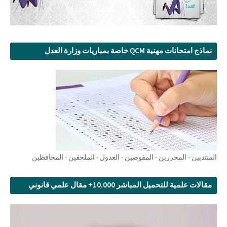
نماذج امتحانات مهنية QCM خاصة بمباريات وزارة العدل
المنتدبين - المحررين - المفوضين - العدول - الملحقين - المحافظين
مقالات علمية للتحميل المباشر 10.000+ مقال علمي قانوني