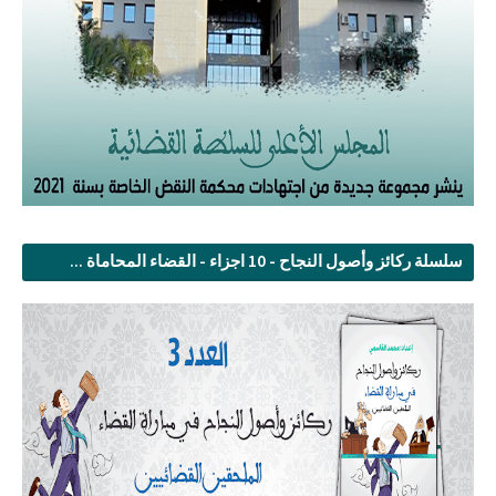
سلسلة ركائز وأصول النجاح - 10 اجزاء - القضاء المحاماة ...