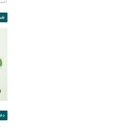
أغسطس 1
شرو
دعو