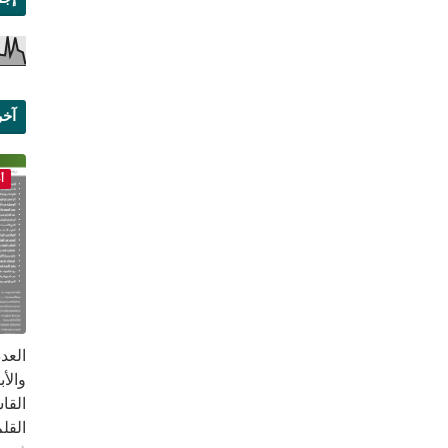
آخر
علم
أ
القا
القلم ب