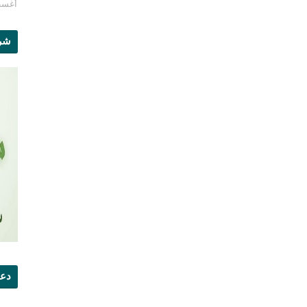
أغسطس 1
شرو
دعو