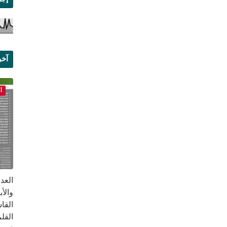
آخر
علم
أ
القا
القلم ب