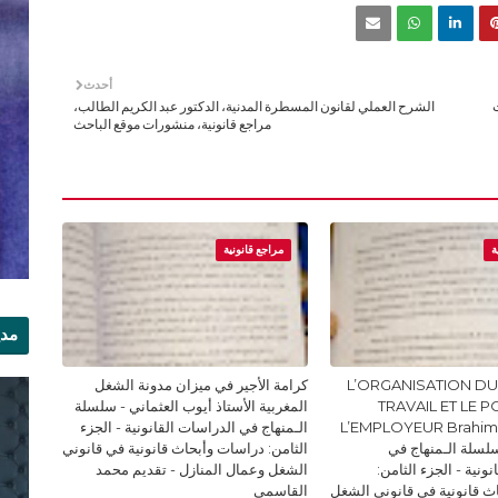
أحدث
الشرح العملي لقانون المسطرة المدنية، الدكتور عبد الكريم الطالب،
مراجع قانونية، منشورات موقع الباحث
ة
مراجع قانونية
مدي
الر
L’ORGANISATION DU
كرامة الأجير في ميزان مدونة الشغل
TRAVAIL ET LE 
المغربية الأستاذ أيوب العثماني - سلسلة
L’EMPLOYEUR Brahi
الـمنهاج في الدراسات القانونية - الجزء
Doc - سلسلة الـمنهاج في
الثامن: دراسات وأبحاث قانونية في قانوني
ونية - الجزء الثامن:
الشغل وعمال المنازل - تقديم محمد
ث قانونية في قانوني الشغل
القاسمي