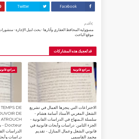
Twitter
Facebook
أقدم
مسؤولية المحافظ العقاري وآثارها - بحث لنيل الإجازة - منشورات
موقع الباحث
قد تُعجبك هذه المشاركات
مراجع قانونية
مراجع قانوني
الاختراعات التي ينجزها العمال في تشريع
 TEMPS DE
الشغل المغربي الأستاذ أسامة هشام -
POUVOIR DE
سلسلة الـمنهاج في الدراسات القانونية -
m ATROUCH
الجزء الثامن: دراسات وأبحاث قانونية في
teur
قانوني الشغل وعمال المنازل - تقديم
الدراسات القان
محمد القاسمي
دراسات وأبحا