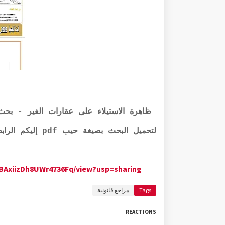
ظاهرة الاستيلاء على عقارات الغير - بحث
لتحميل البحث بصيغة حيب pdf إليكم الرابط:
CBAxiizDh8UWr4736Fq/view?usp=sharing
Tags
مراجع قانونية
REACTIONS