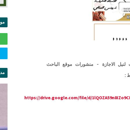
موا
الس
 لنيل الاجازة - منشورات موقع الباحث
مدي
ال
https://drive.google.com/file/d/1lQOZA59n8IZo9