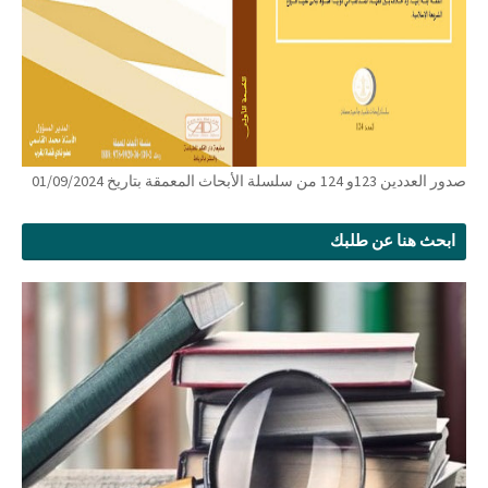
صدور العددين 123و 124 من سلسلة الأبحاث المعمقة بتاريخ 01/09/2024
ابحث هنا عن طلبك