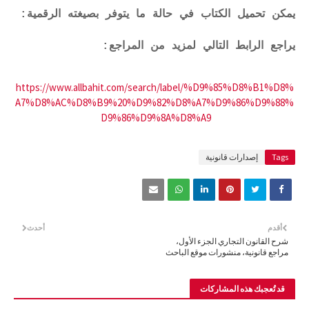
يمكن تحميل الكتاب في حالة ما يتوفر بصيغته الرقمية:
يراجع الرابط التالي لمزيد من المراجع:
https://www.allbahit.com/search/label/%D9%85%D8%B1%D8%
A7%D8%AC%D8%B9%20%D9%82%D8%A7%D9%86%D9%88%
D9%86%D9%8A%D8%A9
Tags
إصدارات قانونية
أقدم
أحدث
شرح القانون التجاري الجزء الأول،
مراجع قانونية، منشورات موقع الباحث
قد تُعجبك هذه المشاركات