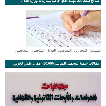
نماذج امتحانات مهنية QCM خاصة بمباريات وزارة العدل
المنتدبين - المحررين - المفوضين - العدول - الملحقين - المحافظين
مقالات علمية للتحميل المباشر 10.000+ مقال علمي قانوني