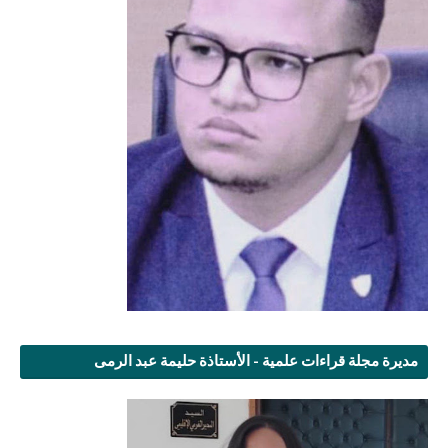
مديرة مجلة قراءات علمية - الأستاذة حليمة عبد الرمى