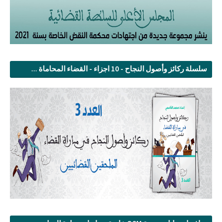
سلسلة ركائز وأصول النجاح - 10 اجزاء - القضاء المحاماة ...