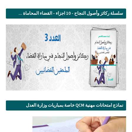
سلسلة ركائز وأصول النجاح - 10 اجزاء - القضاء المحاماة ...
نماذج امتحانات مهنية QCM خاصة بمباريات وزارة العدل