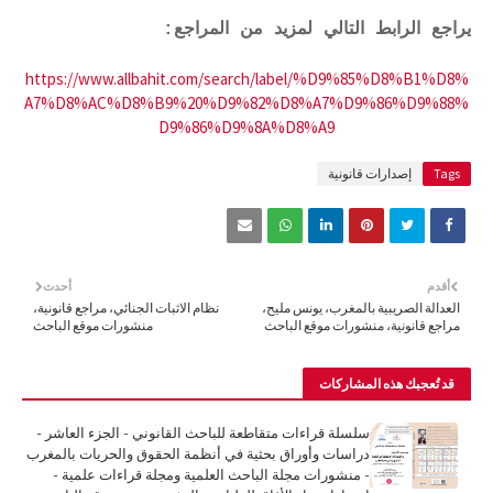
يراجع الرابط التالي لمزيد من المراجع:
https://www.allbahit.com/search/label/%D9%85%D8%B1%D8%
A7%D8%AC%D8%B9%20%D9%82%D8%A7%D9%86%D9%88%
D9%86%D9%8A%D8%A9
Tags
إصدارات قانونية
أقدم
أحدث
العدالة الصريبية بالمغرب، يونس مليح،
نظام الاثبات الجنائي، مراجع قانونية،
مراجع قانونية، منشورات موقع الباحث
منشورات موقع الباحث
قد تُعجبك هذه المشاركات
سلسلة قراءات متقاطعة للباحث القانوني - الجزء العاشر -
دراسات وأوراق بحثية في أنظمة الحقوق والحريات بالمغرب
- منشورات مجلة الباحث العلمية ومجلة قراءات علمية -