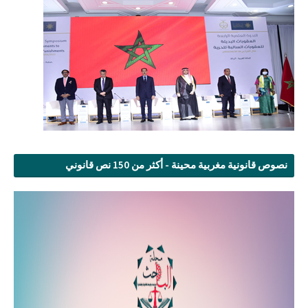
نصوص قانونية مغربية محينة - أكثر من 150 نص قانوني