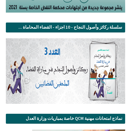
سلسلة ركائز وأصول النجاح - 10 اجزاء - القضاء المحاماة ...
نماذج امتحانات مهنية QCM خاصة بمباريات وزارة العدل