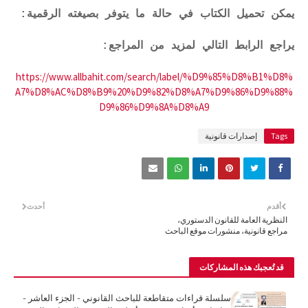
يمكن تحميل الكتاب في حالة ما يتوفر بصيغته الرقمية:
يراجع الرابط التالي لمزيد من المراجع:
https://www.allbahit.com/search/label/%D9%85%D8%B1%D8%
A7%D8%AC%D8%B9%20%D9%82%D8%A7%D9%86%D9%88%
D9%86%D9%8A%D8%A9
Tags
إصدارات قانونية
أقدم
أحدث
النظرية العامة للقانون الدستوري،
مراجع قانونية، منشورات موقع الباحث
قد تُعجبك هذه المشاركات
سلسلة قراءات متقاطعة للباحث القانوني - الجزء العاشر -