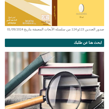
صدور العددين 123و 124 من سلسلة الأبحاث المعمقة بتاريخ 01/09/2024
ابحث هنا عن طلبك