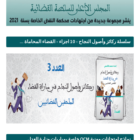
سلسلة ركائز وأصول النجاح - 10 اجزاء - القضاء المحاماة ...
نماذج امتحانات مهنية QCM خاصة بمباريات وزارة العدل