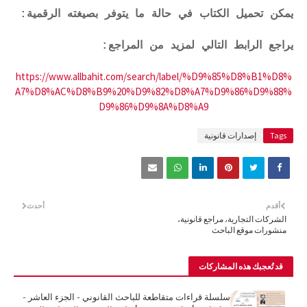
يمكن تحميل الكتاب في حالة ما يتوفر بصيغته الرقمية:
يراجع الرابط التالي لمزيد من المراجع:
https://www.allbahit.com/search/label/%D9%85%D8%B1%D8%
A7%D8%AC%D8%B9%20%D9%82%D8%A7%D9%86%D9%88%
D9%86%D9%8A%D8%A9
Tags
إصدارات قانونية
أقدم
أحدث
الشركات التجارية، مراجع قانونية،
منشورات موقع الباحث
قد تُعجبك هذه المشاركات
سلسلة قراءات متقاطعة للباحث القانوني - الجزء العاشر -