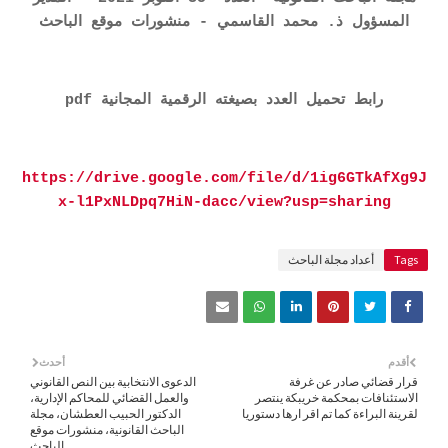
المسؤول ذ. محمد القاسمي - منشورات موقع الباحث
رابط تحميل العدد بصيغته الرقمية المجانية pdf
https://drive.google.com/file/d/1ig6GTkAfXg9J
x-l1PxNLDpq7HiN-dacc/view?usp=sharing
Tags
أعداد مجلة الباحث
أقدم
أحدث
قرار قضائي صادر عن غرفة
الدعوى الانتخابية بين النص القانوني
الاستئنافات بمحكمة خريبكة ينتصر
والعمل القضائي للمحاكم الإدارية،
لقرينة البراءة كما تم اقر ارها دستوريا
الدكتور الحبيب العطشان، مجلة
الباحث القانونية، منشورات موقع
الباحث