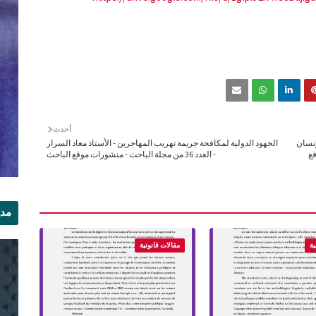
أحدث
إنسان
الجهود الدولية لمكافحة جريمة تهريب المهاجرين - الأستاذ معاد السرار
موقع
- العدد 36 من مجلة الباحث - منشورات موقع الباحث
مدي
الر
ية
مقالات قانونية