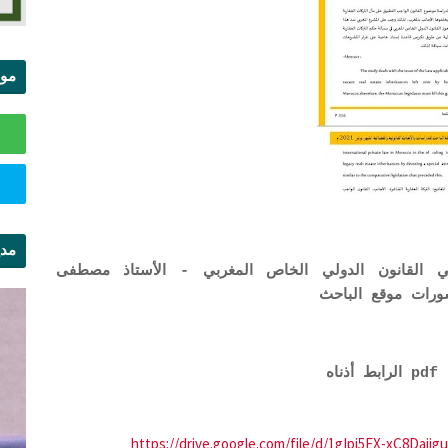
موا
الس
مدي
ة في القانون الدولي الخاص المغربي - الأستاذ مصطفى
ال
ه
https://drive.google.com/file/d/1gIpi5EX-xC8Daj