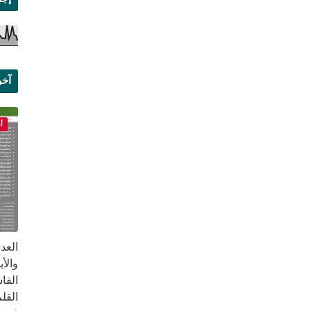
آخر
علم
أ
القا
القلم ب