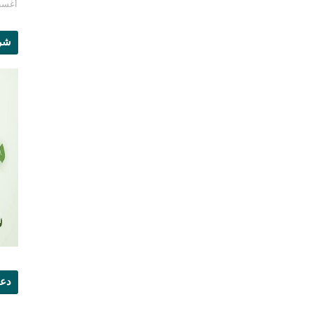
أغسطس 1
شرو
دعو