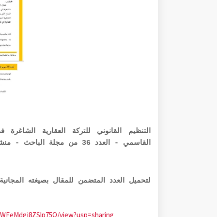
التنظيم القانوني للتركة العقارية الشاغر
القاسمي - العدد 36 من مجلة الباحث - منشورات موقع الباحث
لتحميل العدد المتضمن للمقال بصيغته المجانية pdf الرابط أذنا
iguWFeMdgj8ZSlp75Q/view?usp=sharing