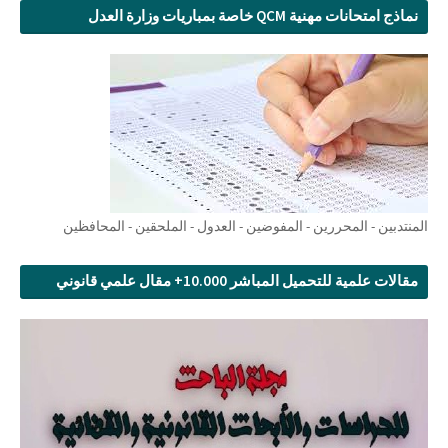
نماذج امتحانات مهنية QCM خاصة بمباريات وزارة العدل
المنتدبين - المحررين - المفوضين - العدول - الملحقين - المحافظين
مقالات علمية للتحميل المباشر 10.000+ مقال علمي قانوني