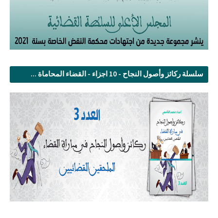
سلسلة ركائز وأصول النجاح - 10 اجزاء - القضاء المحاماة ...