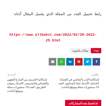
رابط تحميل العدد من المجلة الذي يشمل المقال أذناه:
https://www.allbahit.com/2022/02/39-2022-
25.html
Tags
مقالات قانونية
أقدم
أحدث
إشكالية الإذن بالتقاضي في القضايا
إشكالية التعريف بين التنازع الفقهي
الجنائية. الأستاذ عماد المجاوي، العدد
والقضائي والتشريعي. الأستاذ رضوان
39، منشورات مجلة وموقع الباحث
الطريبق، العدد 39، منشورات مجلة
وموقع الباحث
قد تُعجبك هذه المشاركات