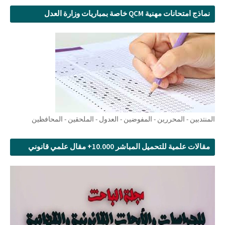
نماذج امتحانات مهنية QCM خاصة بمباريات وزارة العدل
المنتدبين - المحررين - المفوضين - العدول - الملحقين - المحافظين
مقالات علمية للتحميل المباشر 10.000+ مقال علمي قانوني