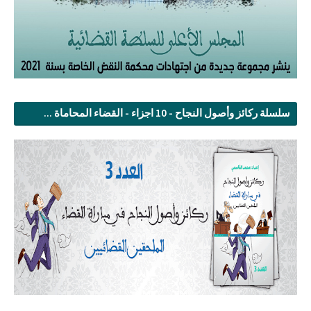
سلسلة ركائز وأصول النجاح - 10 اجزاء - القضاء المحاماة ...