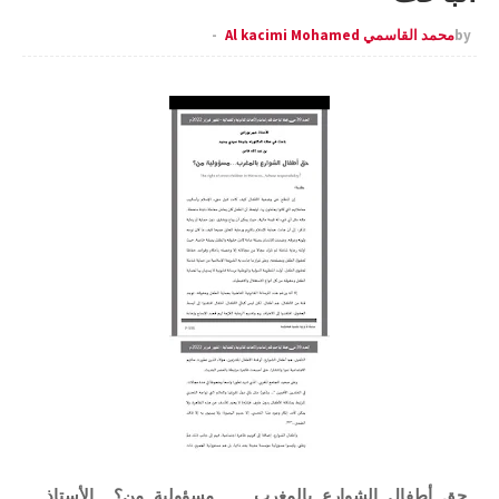
by
محمد القاسمي Al kacimi Mohamed
حق أطفال الشوارع بالمغرب... مسؤولية من؟. الأستاذ