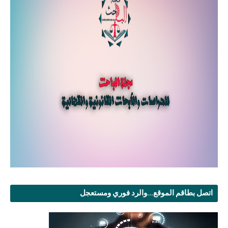
اتصل بطاقم الموقع...والرد فوري ومستعجل