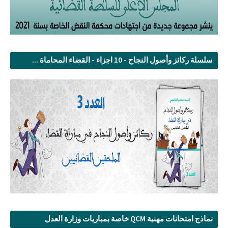
سلسلة ركائز وأصول النجاح - 10 اجزاء - القضاء المحاماة ...
نماذج امتحانات مهنية QCM خاصة بمباريات وزارة العدل