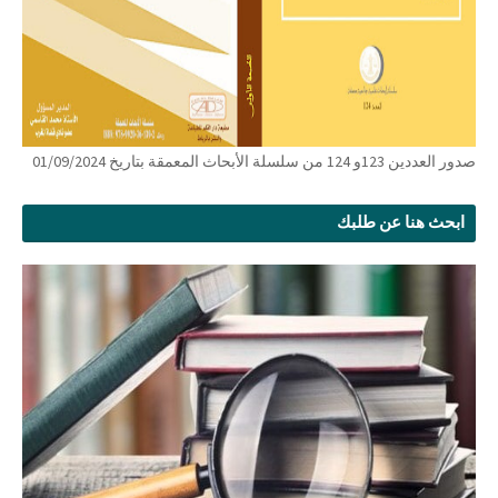
صدور العددين 123و 124 من سلسلة الأبحاث المعمقة بتاريخ 01/09/2024
ابحث هنا عن طلبك