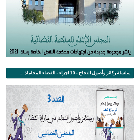
سلسلة ركائز وأصول النجاح - 10 اجزاء - القضاء المحاماة ...