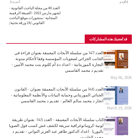
أقدم
أحدث
العدد 40 من مجلة الباحث القانونية -
لشهر مارس 2022 - الصيغة الرقمية
المجانية - منشورات موقع الباحث
القانوني /26 ورقة بحثية/
قد تُعجبك هذه المشاركات
العدد 147 من سلسلة الأبحاث المعمقة بعنوان قراءة في
الجانب الجزائي لصعوبات المؤسسة وفقا لأحكام مدونة
التجارة الموريتانية - اعداد دة أم كلثوم بنت محمد الأمين -
تقديم د محمد القاسمي
May 06, 2026
العدد 146 من سلسلة الأبحاث المعمقة بعنوان - القانون
الجنائي الموريتاني وحماية البيانات والأنظمة المعلوماتية -
انجاز د محمد سالم العالم - تقديم د محمد القاسمي
March 19, 2026
كتاب سلسلة الأبحاث المعمقة - العدد 145- بعنوان طريقة
لونية-كروماتوغرافية سريعة لكشف غش كسب فول الصويا
باليوريا . اعداد الدكتور طاهر عبد العزيز التواتي - تقديم د
محمد القاسمي