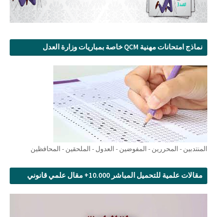
نماذج امتحانات مهنية QCM خاصة بمباريات وزارة العدل
المنتدبين - المحررين - المفوضين - العدول - الملحقين - المحافظين
مقالات علمية للتحميل المباشر 10.000+ مقال علمي قانوني