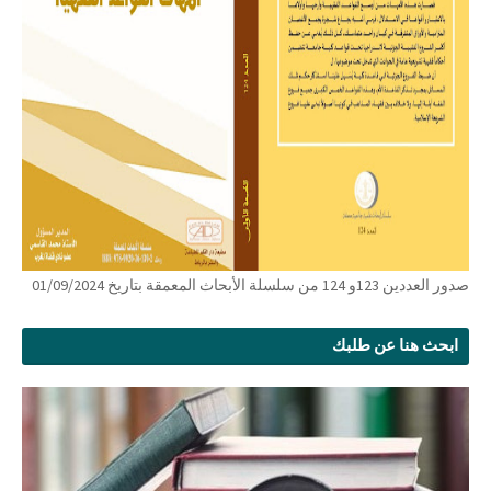
صدور العددين 123و 124 من سلسلة الأبحاث المعمقة بتاريخ 01/09/2024
ابحث هنا عن طلبك