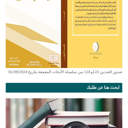
صدور العددين 123و 124 من سلسلة الأبحاث المعمقة بتاريخ 01/09/2024
ابحث هنا عن طلبك