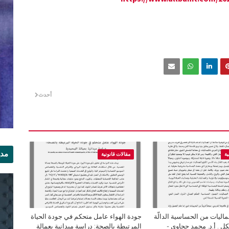
أحدث
مدي
ية
مقالات قانونية
الر
ليات من الحساسية الدالّة
جودة الهواء عامل متحكم في جودة الحياة
ل . أ.د. محمد حجاوي -
المرتبطة بالصحة: دراسة ميدانية بعمالة