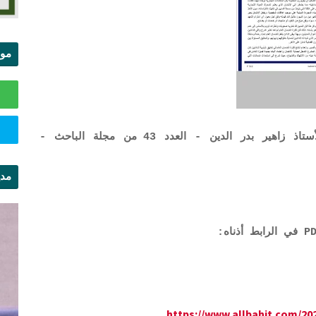
موا
الس
دفع الكفيل بالتجريد في حق المدين - الأستاذ زاهير بدر الدين - العدد 43 من مجلة الباحث -
مدي
ال
https://www.allbahit.com/20