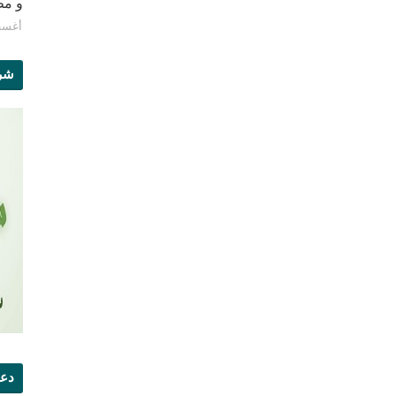
و مطبع
أغسطس 8
شرو
دعو