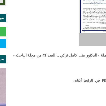
موا
الس
نحو نموذج تنموي عربي متوازن يحقق نهضة شاملة - الدكتور منى كامل تركي ـ العدد 43 من مجلة الباحث -
مدي
ال