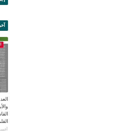
آخر
علم
أ
القا
القلم ب
أغسطس 1