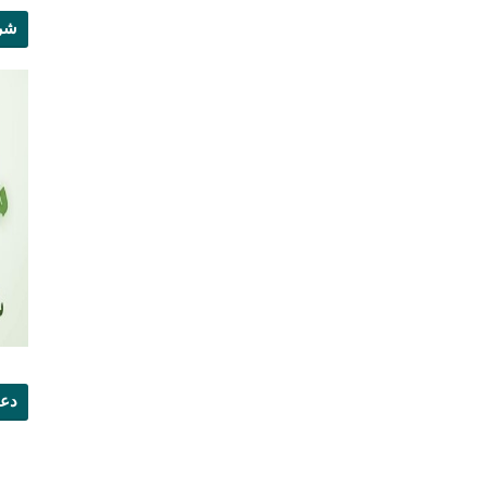
شرو
دعو