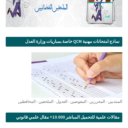
نماذج امتحانات مهنية QCM خاصة بمباريات وزارة العدل
المنتدبين - المحررين - المفوضين - العدول - الملحقين - المحافظين
مقالات علمية للتحميل المباشر 10.000+ مقال علمي قانوني