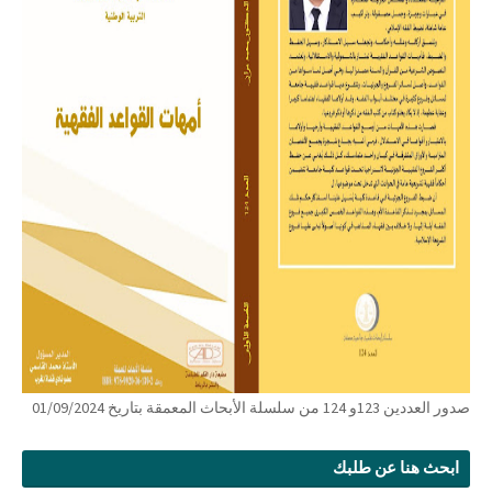
صدور العددين 123و 124 من سلسلة الأبحاث المعمقة بتاريخ 01/09/2024
ابحث هنا عن طلبك