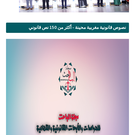
نصوص قانونية مغربية محينة - أكثر من 150 نص قانوني