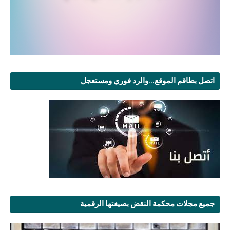
اتصل بطاقم الموقع...والرد فوري ومستعجل
جميع مجلات محكمة النقض بصيغتها الرقمية