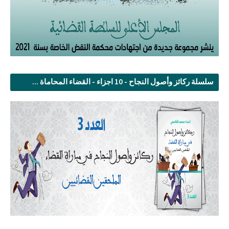
سلسلة ركائز وأصول النجاح - 10 اجزاء - القضاء المحاماة ...