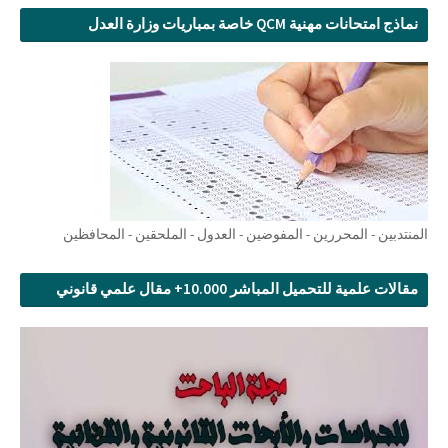
نماذج امتحانات مهنية QCM خاصة بمباريات وزارة العدل
المنتدبين - المحررين - المفوضين - العدول - الملحقين - المحافظين
مقالات علمية للتحميل المباشر 10.000+ مقال علمي قانوني