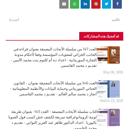
أقدم
أحدث
قد تُعجبك هذه المشاركات
العدد 147 من سلسلة الأبحاث المعمقة بعنوان قراءة في
الجانب الجزائي لصعوبات المؤسسة وفقا لأحكام مدونة
التجارة الموريتانية - اعداد دة أم كلثوم بنت محمد الأمين -
تقديم د محمد القاسمي
May 06, 2026
العدد 146 من سلسلة الأبحاث المعمقة بعنوان - القانون
الجنائي الموريتاني وحماية البيانات والأنظمة المعلوماتية -
انجاز د محمد سالم العالم - تقديم د محمد القاسمي
March 19, 2026
كتاب سلسلة الأبحاث المعمقة - العدد 145- بعنوان طريقة
لونية-كروماتوغرافية سريعة لكشف غش كسب فول الصويا
باليوريا . اعداد الدكتور طاهر عبد العزيز التواتي - تقديم د
محمد القاسمي