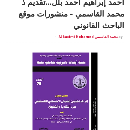
أحمد إبراهيم أحمد بلل...تقديم ذ
محمد القاسمي - منشورات موقع
الباحث القانوني
by
محمد القاسمي Al kacimi Mohamed