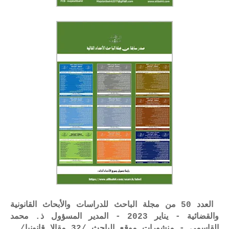
العدد 50 من مجلة الباحث للدراسات والأبحاث القانونية
والقضائية - يناير 2023 - المدير المسؤول ذ. محمد
القاسمي - منشورات موقع الباحث /32 مقالا قانونيا/