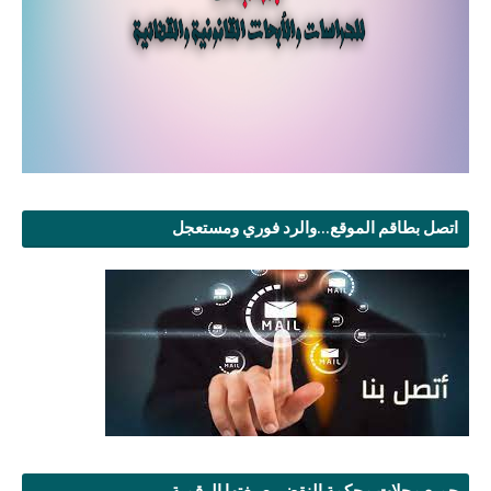
اتصل بطاقم الموقع...والرد فوري ومستعجل
جميع مجلات محكمة النقض بصيغتها الرقمية