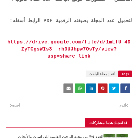
لتحميل عدد المجلة بصيغته الرقمية PDF الرابط أسفله:
https://drive.google.com/file/d/1mLfU_4D
ZyTGgsWIs3-_rh0UJhpw7OsTy/view?
usp=share_link
Tags
أعداد مجلة الباحث
أقدم
أحدث
قد تُعجبك هذه المشاركات
العدد 94 من مجلة الباحث العلمية للدراسات والأبحاث -