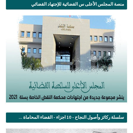
منصة المجلس الأعلى س القضائية للإجتهاد القضائي
سلسلة ركائز وأصول النجاح - 10 اجزاء - القضاء المحاماة ...