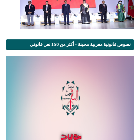
نصوص قانونية مغربية محينة - أكثر من 150 نص قانوني