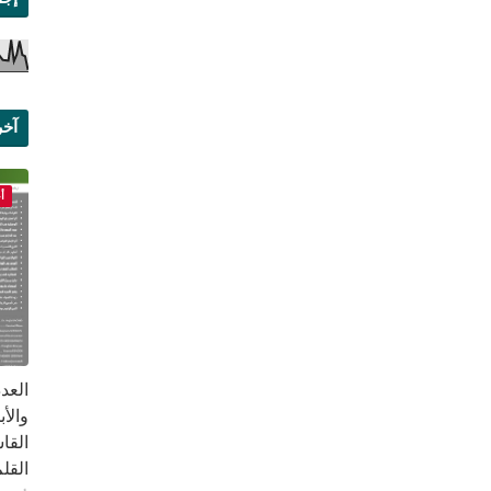
آخر
علم
أ
القا
القلم ب