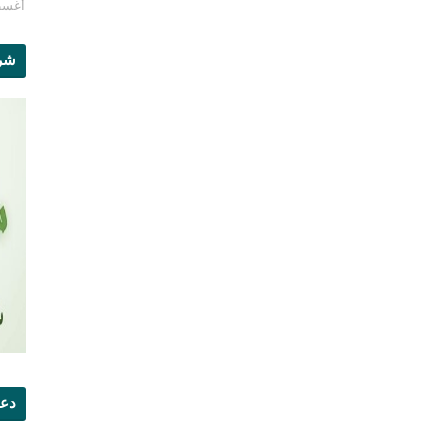
أغسطس 1
شرو
دعو