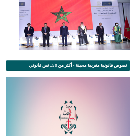
نصوص قانونية مغربية محينة - أكثر من 150 نص قانوني