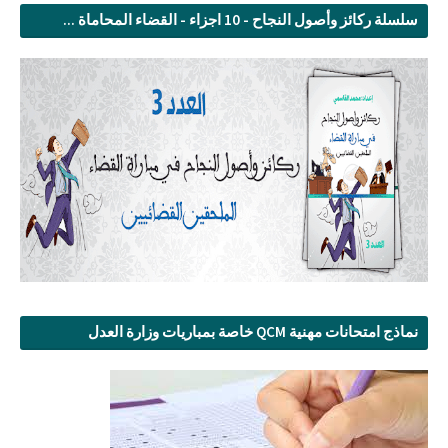
سلسلة ركائز وأصول النجاح - 10 اجزاء - القضاء المحاماة ...
نماذج امتحانات مهنية QCM خاصة بمباريات وزارة العدل