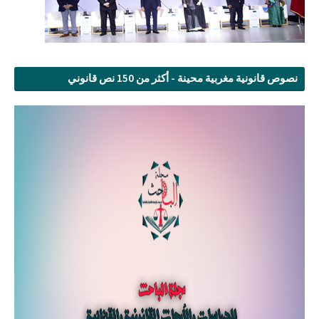
نصوص قانونية مغربية محينة - أكثر من 150 نص قانوني