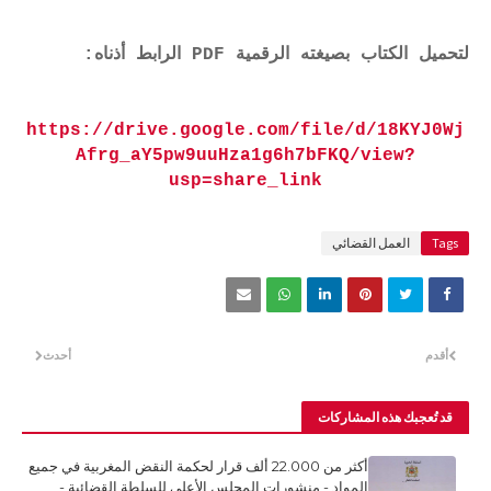
لتحميل الكتاب بصيغته الرقمية PDF الرابط أذناه:
https://drive.google.com/file/d/18KYJ0Wj
Afrg_aY5pw9uuHza1g6h7bFKQ/view?
usp=share_link
Tags
العمل القضائي
أقدم
أحدث
قد تُعجبك هذه المشاركات
أكثر من 22.000 ألف قرار لحكمة النقض المغربية في جميع
المواد - منشورات المجلس الأعلى للسلطة القضائية -