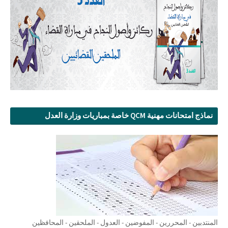
نماذج امتحانات مهنية QCM خاصة بمباريات وزارة العدل
المنتدبين - المحررين - المفوضين - العدول - الملحقين - المحافظين