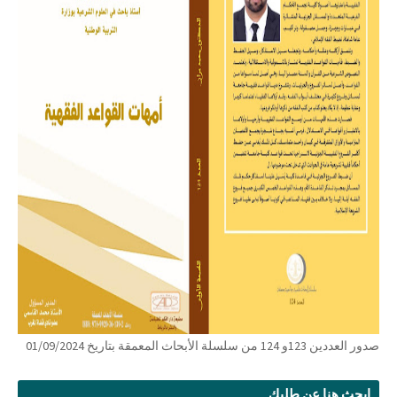
صدور العددين 123و 124 من سلسلة الأبحاث المعمقة بتاريخ 01/09/2024
ابحث هنا عن طلبك