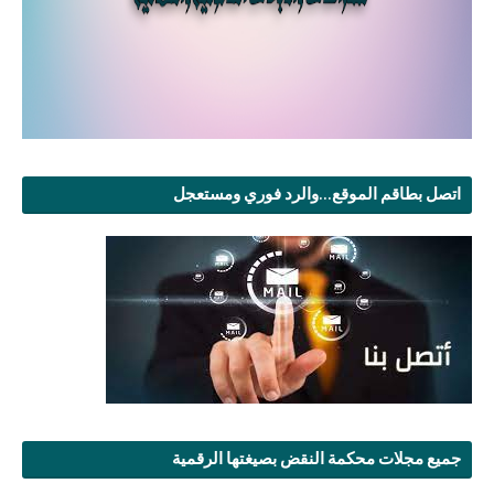
اتصل بطاقم الموقع...والرد فوري ومستعجل
جميع مجلات محكمة النقض بصيغتها الرقمية