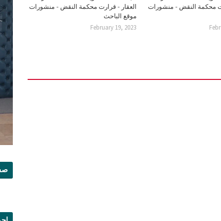
رت محكمة النقض - منشورات
العقار - قرارت محكمة النقض - منشورات
موقع الباحث
February 19, 2023
Febr
صفح
إجم