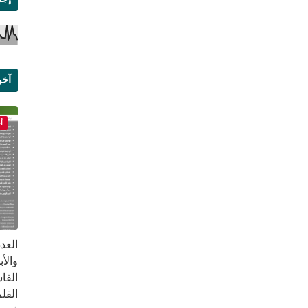
آخر
علم
أ
القا
القلم ب