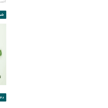
أغسطس 1
شرو
دعو