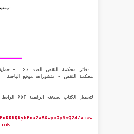
دفاتر محكمة النقض العدد 27
- حماي
محكمة النقض - منشورات موقع الباحث
لتحميل الكتاب بصيغته الرقمية PDF الرابط أذناه:
EoD05QUyhFcu7vBXwpcOp5nQ74/view
link