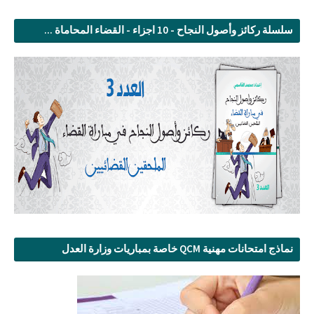
سلسلة ركائز وأصول النجاح - 10 اجزاء - القضاء المحاماة ...
نماذج امتحانات مهنية QCM خاصة بمباريات وزارة العدل