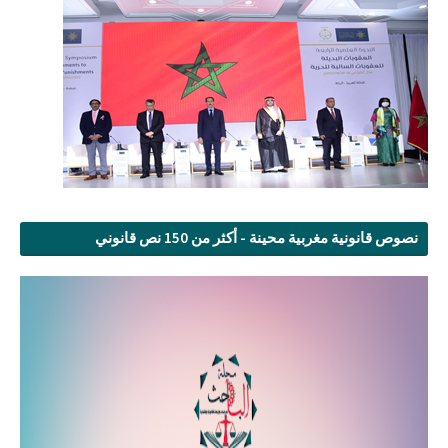
نصوص قانونية مغربية محينة - أكثر من 150 نص قانوني