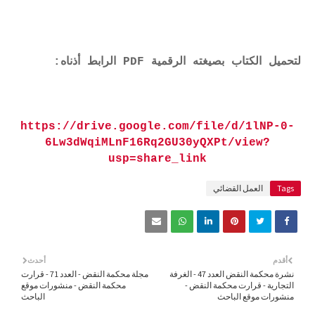
لتحميل الكتاب بصيغته الرقمية PDF الرابط أذناه:
https://drive.google.com/file/d/1lNP-0-
6Lw3dWqiMLnF16Rq2GU30yQXPt/view?
usp=share_link
Tags
العمل القضائي
أقدم
أحدث
نشرة محكمة النقض العدد 47 - الغرفة
مجلة محكمة النقض - العدد 71 - قرارت
التجارية - قرارت محكمة النقض -
محكمة النقض - منشورات موقع
منشورات موقع الباحث
الباحث