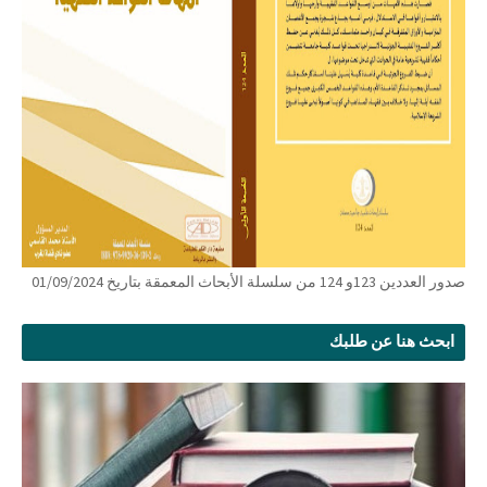
صدور العددين 123و 124 من سلسلة الأبحاث المعمقة بتاريخ 01/09/2024
ابحث هنا عن طلبك