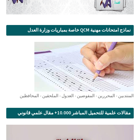
نماذج امتحانات مهنية QCM خاصة بمباريات وزارة العدل
المنتدبين - المحررين - المفوضين - العدول - الملحقين - المحافظين
مقالات علمية للتحميل المباشر 10.000+ مقال علمي قانوني