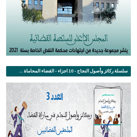
سلسلة ركائز وأصول النجاح - 10 اجزاء - القضاء المحاماة ...