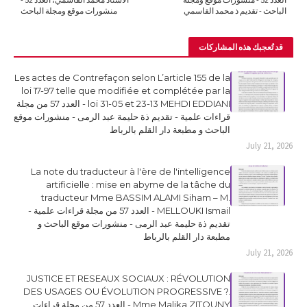
الباحث - تقديم ذ محمد القاسمي
منشورات موقع ومجلة الباحث
قد تُعجبك هذه المشاركات
Les actes de Contrefaçon selon L’article 155 de la
loi 17-97 telle que modifiée et complétée par la
loi 31-05 et 23-13 MEHDI EDDIANI - العدد 57 من مجلة
قراءات علمية - تقديم ذة حليمة عبد الرمى - منشورات موقع
الباحث و مطبعة دار القلم بالرباط
July 21, 2026
La note du traducteur à l'ère de l'intelligence
artificielle : mise en abyme de la tâche du
traducteur Mme BASSIM ALAMI Siham – M.
MELLOUKI Ismail - العدد 57 من مجلة قراءات علمية -
تقديم ذة حليمة عبد الرمى - منشورات موقع الباحث و
مطبعة دار القلم بالرباط
July 21, 2026
JUSTICE ET RESEAUX SOCIAUX : RÉVOLUTION
DES USAGES OU ÉVOLUTION PROGRESSIVE ?.
Mme Malika ZITOUNY - العدد 57 من مجلة قراءات