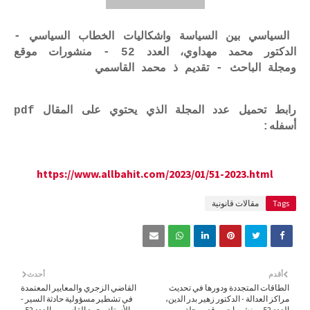
السياسي بين السياسة واشكاليات الخطاب السياسي -
الدكتور محمد مهداوي، العدد 52 - منشورات موقع
ومجلة الباحث - تقديم ذ محمد القاسمي
رابط تحميل عدد المجلة الذي يحتوي على المقال pdf
أسفله:
https://www.allbahit.com/2023/01/51-2023.html
Tags
مقالات قانونية
أقدم
أحدث
الطاقات المتجددة ودورها في تحديث
القاضي الزجري والمعايير المعتمدة
مراكز العدالة - الدكتور زهير بدر الدين،
في تشطير مسؤولية حادثة السير -
العدد 52 - منشورات موقع ومجلة
الأستاذ محمد القاسمي، العدد 52 -