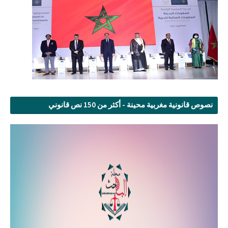
نصوص قانونية مغربية محينة - أكثر من 150 نص قانوني