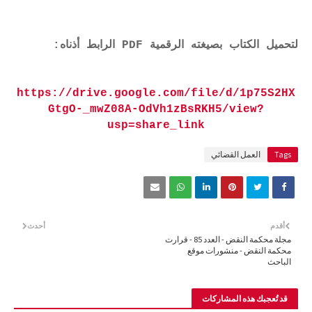
لتحميل الكتاب بصيغته الرقمية PDF الرابط أذناه:
https://drive.google.com/file/d/1p75S2HX
GtgO-_mwZ08A-OdVh1zBsRKH5/view?
usp=share_link
Tags
العمل القضائي
أقدم
أحدث
مجلة محكمة النقض - العدد 85 - قرارت
محكمة النقض - منشورات موقع
الباحث
قد تُعجبك هذه المشاركات