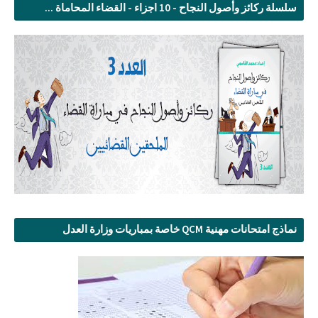
سلسلة ركائز وأصول النجاح - 10 اجزاء - القضاء المحاماة ...
نماذج امتحانات مهنية QCM خاصة بمباريات وزارة العدل