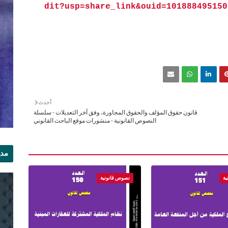
dit?usp=share_link&ouid=101888495150
أحدث
قانون حقوق المؤلف والحقوق المجاورة، وفق آخر التعديلات - سلسلة
النصوص القانونية - منشورات موقع الباحث القانوني
مدي
الر
ية
نصوص قانونية