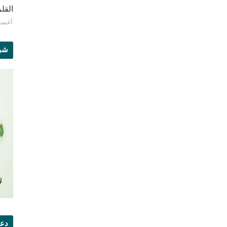
القلم - 
أغسطس 9
شرو
دعو