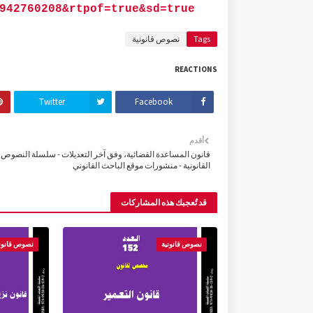
942760208&rtpof=true&sd=true
Tags
نصوص قانونية
REACTIONS
Twitter
Facebook
أقدم
قانون المساعدة القضائية، وفق آخر التعديلات - سلسلة النصوص
القانونية - منشورات موقع الباحث القانوني
قد تُعجبك هذه المشاركات
نصوص قانونية
نصوص قانون