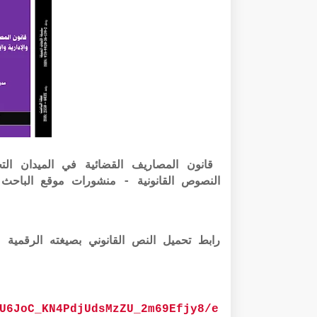
قانون المصاريف القضائية في الميدان التج
النصوص القانونية - منشورات موقع الباحث ا
رابط تحميل النص القانوني بصيغته الرقمية word أذناه:
U6JoC_KN4PdjUdsMzZU_2m69Efjy8/e