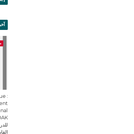
آخر
علم
م
ue :
ment
nal
للدر
القا