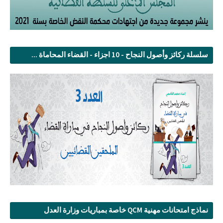
سلسلة ركائز وأصول النجاح - 10 اجزاء - القضاء المحاماة ...
نماذج امتحانات مهنية QCM خاصة بمباريات وزارة العدل