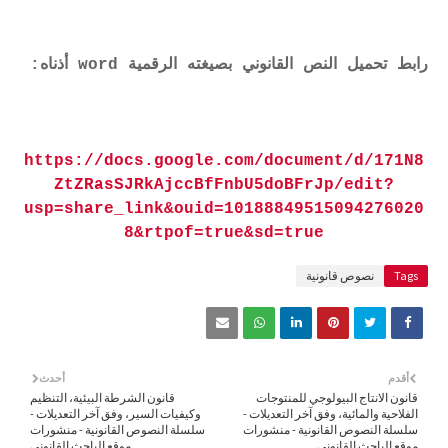
رابط تحميل النص القانوني بصيغته الرقمية word أذناه:
https://docs.google.com/document/d/171N8
ZtZRasSJRkAjccBfFnbU5doBFrJp/edit?
usp=share_link&ouid=10188849515094276020
8&rtpof=true&sd=true
Tags
نصوص قانونية
أقدم
أحدث
قانون الانتاج البيولوجي للمنتوجات
قانون الشرطة البيئية، التنظيم
الفلاحية والمائية، وفق آخر التعديلات -
وكيفيات السير، وفق آخر التعديلات -
سلسلة النصوص القانونية - منشورات
سلسلة النصوص القانونية - منشورات
موقع الباحث القانوني
موقع الباحث القانوني