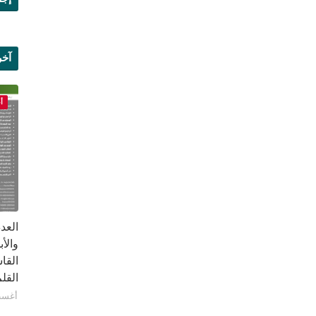
آخر
علم
أ
القا
القلم ب
أغسطس 1