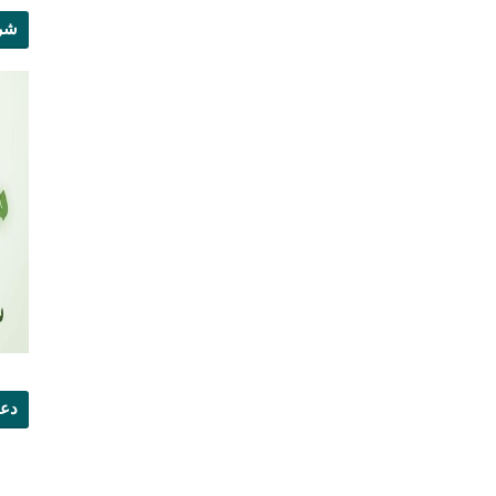
شرو
دعو