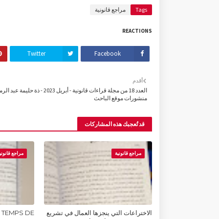
Tags
مراجع قانونية
REACTIONS
Twitter
Facebook
أقدم
العدد 18 من مجلة قراءات قانونية - أبريل 2023 - ذة حليمة ع
منشورات موقع الباحث
قد تُعجبك هذه المشاركات
مراجع قانونية
مراجع قانوني
الاختراعات التي ينجزها العمال في تشريع
 TEMPS DE