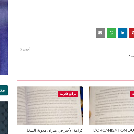
أحدث
بد الرمى -
مدي
ة
مراجع قانونية
الر
L’ORGANISATION DU
كرامة الأجير في ميزان مدونة الشغل