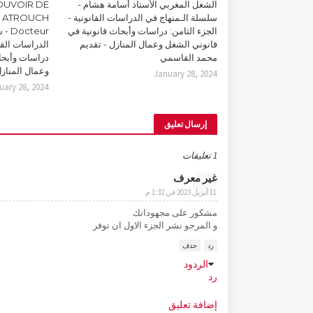
الشغل المغربي الأستاذ أسامة هشام -
POUVOIR DE
سلسلة الـمنهاج في الدراسات القانونية -
m ATROUCH
الجزء الثامن: دراسات وأبحاث قانونية في
teur
قانوني الشغل وعمال المنازل - تقديم
الدراسات القان
محمد القاسمي
دراسات وأبحا
وعمال المناز
January 28, 2024
uary 28, 2024
إرسال تعليق
1 تعليقات
غير معرف
11 أبريل 2023 في 1:32 م
مشكور على مجهوداتك
و المرجو نشر الجزء الاول ان توفر
رد
حذف
الردود
رد
إضافة تعليق