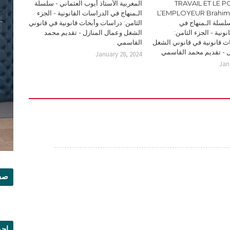
TRAVAIL ET LE 
المغربية الأستاذ أيوب العثماني - سلسلة
L’EMPLOYEUR Brahi
الـمنهاج في الدراسات القانونية - الجزء
Doc - سلسلة الـمنهاج في
الثامن: دراسات وأبحاث قانونية في قانوني
ونية - الجزء الثامن:
الشغل وعمال المنازل - تقديم محمد
ث قانونية في قانوني الشغل
القاسمي
ل - تقديم محمد القاسمي
January 28, 2024
Jan
صفح
إجم