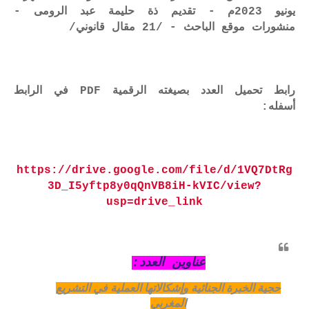
يونيو 2023م - تقديم ذة حليمة عبد الرومى -
منشورات موقع الباحث - /21 مقال قانوني/
رابط تحميل العدد بصيغته الرقمية PDF في الرابط
أسفله:
https://drive.google.com/file/d/1VQ7DtRg
3D_I5yftp8y0qQnVB8iH-kVIC/view?
usp=drive_link
عناوين العدد:
حجية الخبرة الجنائية وإشكالاتها العملية في التشريع
المغربي