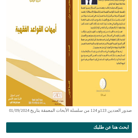
صدور العددين 123و 124 من سلسلة الأبحاث المعمقة بتاريخ 01/09/2024
ابحث هنا عن طلبك