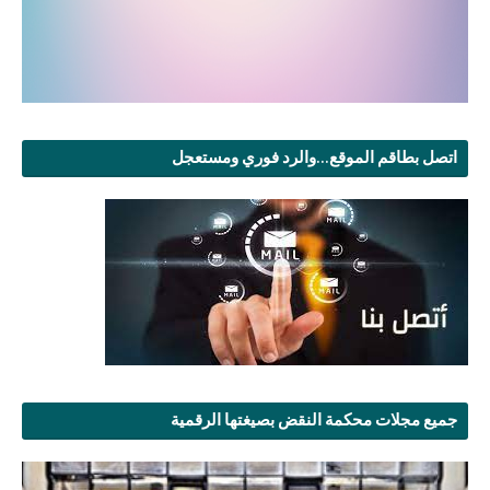
اتصل بطاقم الموقع...والرد فوري ومستعجل
جميع مجلات محكمة النقض بصيغتها الرقمية