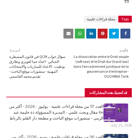
Tags
مجلة قراءات علمية
أقدم
أحدث
La dissociation entre le Droit souple
سؤال جواب QCM في قانون المسطرة
(soft law) et le Droit dur (hard law)
الجنائي - اعداد حما لغويزي وطارق
dans l’encadrement juridique de la
بوطيب - الاعداد للمباريات والامتحانات
gouvernance d’entreprise -
المهنية - منشورات موقع الباحث -
OUCHRAA Tarik
تقديم محمد القاسمي
قد تُعجبك هذه المشاركات
العدد 57 من مجلة قراءات علمية - يوليوز - 2026 - أكثر من
64 مقال وبحث علمي - المديرة المسؤولة ذة حليمة عبد
الرمى - منشورات موقع الباحث و مطبعة دار القلم بالرباط
July 19, 2026
العدد 56 من مجلة قراءات علمية - يونيو - 2026 - أكثر من