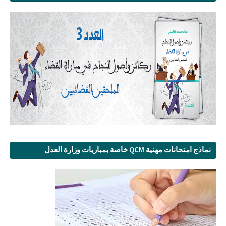
نماذج امتحانات مهنية QCM خاصة بمباريات وزارة العدل