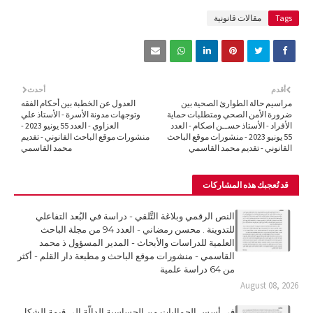
Tags
مقالات قانونية
أقدم
أحدث
مراسيم حالة الطوارئ الصحية بين
العدول عن الخطبة بين أحكام الفقه
ضرورة الأمن الصحي ومتطلبات حماية
وتوجهات مدونة الأسرة - الأستاذ علي
الأفراد - الأستاذ حســن اصكام - العدد
العزاوي - العدد 55 يونيو 2023 -
55 يونيو 2023 - منشورات موقع الباحث
منشورات موقع الباحث القانوني - تقديم
القانوني - تقديم محمد القاسمي
محمد القاسمي
قد تُعجبك هذه المشاركات
النص الرقمي وبلاغة التَّلقي - دراسة في البُعد التفاعلي
للتدوينة . محسن رمضاني - العدد 94 من مجلة الباحث
العلمية للدراسات والأبحاث - المدير المسؤول ذ محمد
القاسمي - منشورات موقع الباحث و مطبعة دار القلم - أكثر
من 64 دراسة علمية
August 08, 2026
في أسس الجماليات من الحساسية الدالّة إلى قيمة الشكل .