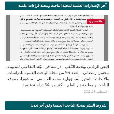
آخر الإصدارات العلمية لمجلة الباحث ومجلة قراءات علمية
مقالات قانونية
النص الرقمي وبلاغة التَّلقي - دراسة في البُعد التفاعلي للتدوينة .
محسن رمضاني - العدد 94 من مجلة الباحث العلمية للدراسات
والأبحاث - المدير المسؤول ذ محمد القاسمي - منشورات موقع
الباحث و مطبعة دار القلم - أكثر من 64 دراسة علمية
أغسطس 08, 2026
شروط النشر بمجلة الباحث العلمية وفق آخر تعديل