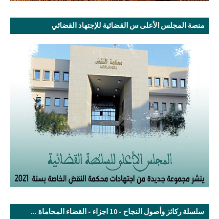
منصة المجلس الأعلى س القضائية للإجتهاد القضائي
سلسلة ركائز وأصول النجاح - 10 اجزاء - القضاء المحاماة ...