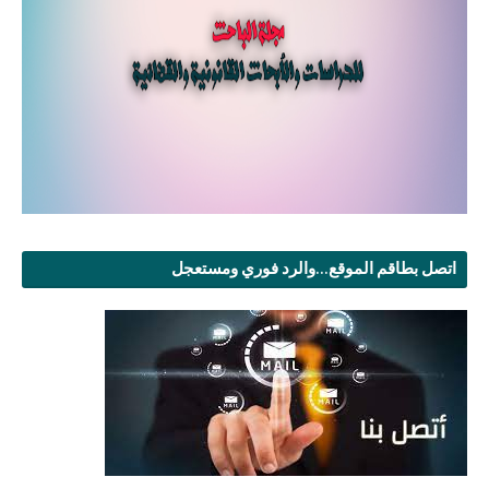
اتصل بطاقم الموقع...والرد فوري ومستعجل