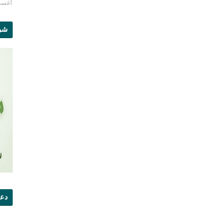
أغسطس 1
شرو
دعو