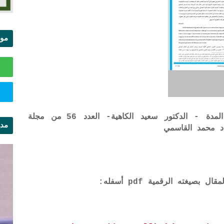
موا
الس
حكامة العقوبات السالبة للحرية قصيرة المدة - الدكتور سعيد الكاهية- العدد 56 من مجلة
مدي
د محمد القاسمي
ال
يغته الرقمية pdf أسفله: