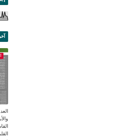
آخر
علم
أ
القا
القلم ب