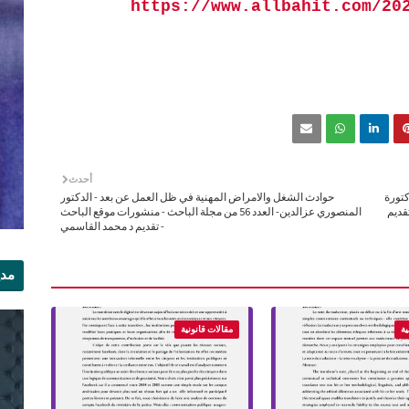
https://www.allbahit.com/20
أحدث
كتورة
حوادث الشغل والامراض المهنية في ظل العمل عن بعد - الدكتور
 تقديم
المنصوري عزالدين- العدد 56 من مجلة الباحث - منشورات موقع الباحث
- تقديم د محمد القاسمي
مدي
الر
ية
مقالات قانونية