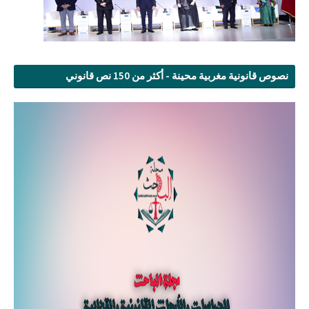
نصوص قانونية مغربية محينة - أكثر من 150 نص قانوني