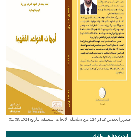
صدور العددين 123و 124 من سلسلة الأبحاث المعمقة بتاريخ 01/09/2024
ابحث هنا عن طلبك