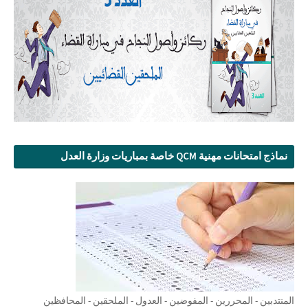
نماذج امتحانات مهنية QCM خاصة بمباريات وزارة العدل
المنتدبين - المحررين - المفوضين - العدول - الملحقين - المحافظين