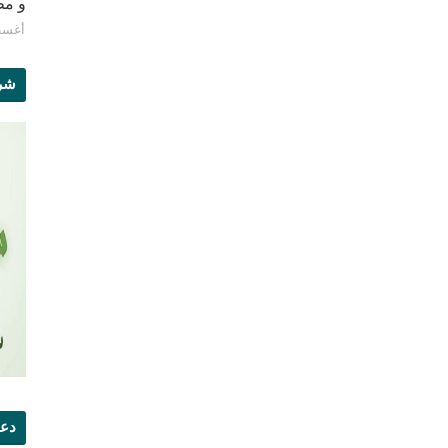
و مطبع
أغسطس 8
شرو
دعو