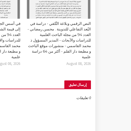
النص الرقمي وبلاغة التَّلقي - دراسة في
في أسس الجما
البُعد التفاعلي للتدوينة . محسن رمضاني -
إلى قيمة الشك
العدد 94 من مجلة الباحث العلمية
العدد 
للدراسات والأبحاث - المدير المسؤول ذ
للدراسات والأ
محمد القاسمي - منشورات موقع الباحث
محمد القاسمي
و مطبعة دار القلم - أكثر من 64 دراسة
علمية
علمية
gust 08, 2026
August 08, 2026
إرسال تعليق
0 تعليقات