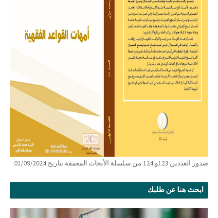
صدور العددين 123و 124 من سلسلة الأبحاث المعمقة بتاريخ 01/09/2024
ابحث هنا عن طلبك