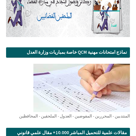
نماذج امتحانات مهنية QCM خاصة بمباريات وزارة العدل
المنتدبين - المحررين - المفوضين - العدول - الملحقين - المحافظين
مقالات علمية للتحميل المباشر 10.000+ مقال علمي قانوني