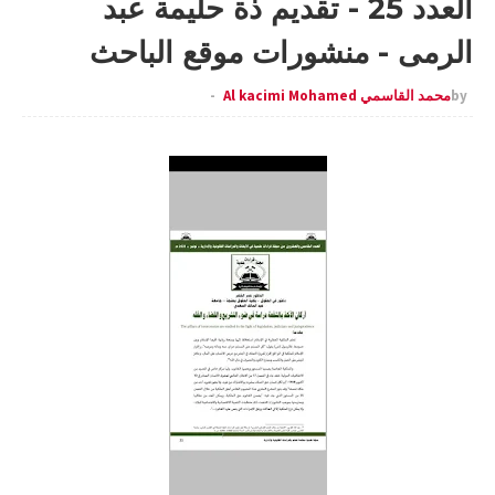
العدد 25 - تقديم ذة حليمة عبد
الرمى - منشورات موقع الباحث
by
محمد القاسمي Al kacimi Mohamed