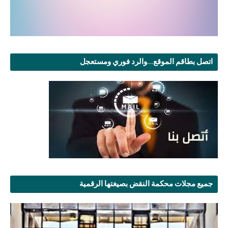
اتصل بطاقم الموقع...والرد فوري ومستعجل
جميع مجلات محكمة النقض بصيغتها الرقمية