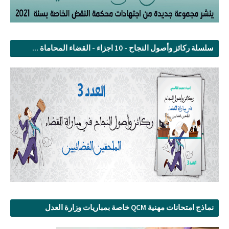
سلسلة ركائز وأصول النجاح - 10 اجزاء - القضاء المحاماة ...
نماذج امتحانات مهنية QCM خاصة بمباريات وزارة العدل