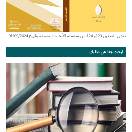
صدور العددين 123و 124 من سلسلة الأبحاث المعمقة بتاريخ 01/09/2024
ابحث هنا عن طلبك